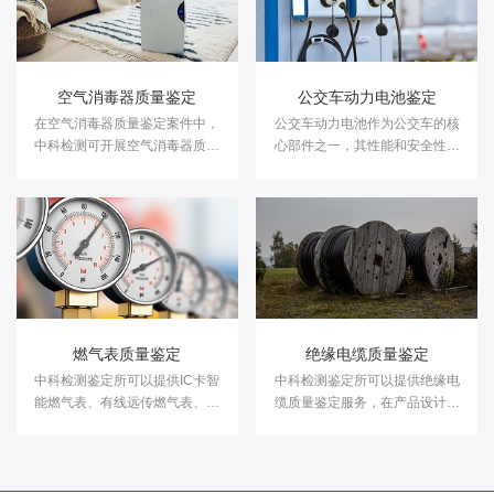
空气消毒器质量鉴定
公交车动力电池鉴定
在空气消毒器质量鉴定案件中，
公交车动力电池作为公交车的核
中科检测可开展空气消毒器质量
心部件之一，其性能和安全性对
鉴定服务。
于车辆的运行至关重要。中科检
测可提供公交车动力电池鉴定服
务。
燃气表质量鉴定
绝缘电缆质量鉴定
中科检测鉴定所可以提供IC卡智
中科检测鉴定所可以提供绝缘电
能燃气表、有线远传燃气表、无
缆质量鉴定服务，在产品设计分
线远传燃气表等燃气表质量鉴定
析、负荷分析和产品质量分析等
服务，在产品设计分析、负荷分
方面做出准确鉴定。
析和产品质量分析等方面做出准
确鉴定。