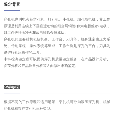
鉴定背景
穿孔机也叫电火花穿孔机、打孔机、小孔机、细孔放电机，其工作
原理是利用连续上下垂直运动动的细金属铜管(称为电极丝)作电极，
对工件进行脉冲火花放电蚀除金属成型。
穿孔机的主要结构包括机身、工作台、刀具等。机身通常由压力系
统、传动系统、操作系统等组成，工作台则是穿孔的平台，刀具则
是进行孔压操作的工具。
中科检测鉴定所可以提供穿孔机质量鉴定服务，在产品设计分析、
负荷分析和产品质量分析等方面做出准确鉴定。
鉴定范围
根据不同的工作原理和适用场景，穿孔机可分为液压穿孔机、机械
穿孔机和数控穿孔机三种类型。