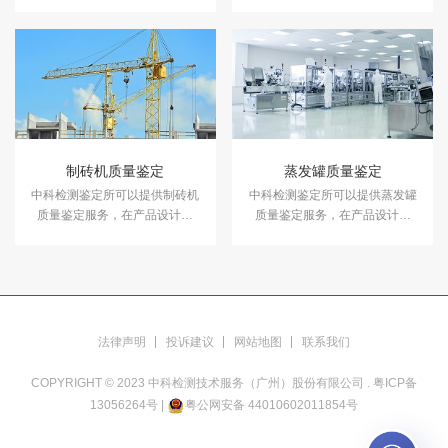
鉴定服务。
产线质量鉴定服务。
制砖机质量鉴定
蒸发罐质量鉴定
中科检测鉴定所可以提供制砖机
中科检测鉴定所可以提供蒸发罐
质量鉴定服务，在产品设计分
质量鉴定服务，在产品设计分
析、负荷分析和产品质量分析等
析、负荷分析和产品质量分析等
方面做出准确鉴定。
方面做出准确鉴定。
法律声明
投诉建议
网站地图
联系我们
COPYRIGHT © 2023 中科检测技术服务（广州）股份有限公司 .
粤ICP备
13056264号
|
粤公网安备 44010602011854号