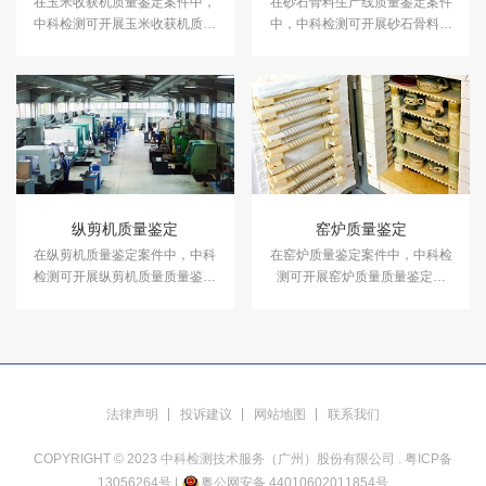
在玉米收获机质量鉴定案件中，
在砂石骨料生产线质量鉴定案件
中科检测可开展玉米收获机质量
中，中科检测可开展砂石骨料生
鉴定服务。
产线质量鉴定服务。
纵剪机质量鉴定
窑炉质量鉴定
在纵剪机质量鉴定案件中，中科
在窑炉质量鉴定案件中，中科检
检测可开展纵剪机质量质量鉴定
测可开展窑炉质量质量鉴定服
服务。
务。
法律声明
投诉建议
网站地图
联系我们
COPYRIGHT © 2023 中科检测技术服务（广州）股份有限公司 .
粤ICP备
13056264号
|
粤公网安备 44010602011854号