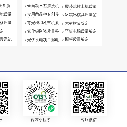
设备质量鉴定
保设备质
全自动水基清洗机
履带式推土机质量
质量鉴定
鉴定
能质量
食用菌品种专利侵
冰淇淋模具质量鉴
权鉴定
定
格质量
背光模组检查机质
木材树龄鉴定
量鉴定
定
氮化铝陶瓷质量鉴
平板电脑质量鉴定
定
囊系统
橱柜质量鉴定
光伏发电项目漏电
原因鉴定
号
官方小程序
客服微信