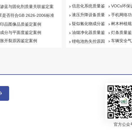
信息化系统质量鉴
VOCs环
渗蓝与固化剂质量关联鉴定案
定
量鉴定
液压升降设备质量
手机网络功
罩是否符合GB 2626-2006标准
鉴定
鉴定
案例
疑似氰化物成分鉴
树木种植规
印品图像品质鉴定案例
定
鉴定
成分与平面度鉴定案例
油烟净化器质量鉴
灯条质量鉴
定
胀开裂原因鉴定案例
车辆安全气
锂电池热失控原因
质量鉴定
鉴定
官方公众