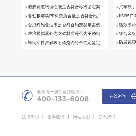
定案例
鉴定案例
塑胶跑道物理性能是否符合标准鉴定案
汽车扶手
例
例
含驻极熔喷PP料杂质含量是否符合出厂
KN95口
标准鉴定案例
质量鉴定
合成纤维含油率是否符合约定鉴定案例
硒鼓墨粉
冲浪模拟器外壳支架材质是否为不锈钢
镁合金板
鉴定案例
防腐瓦膨
蜂窝活性炭碘吸附值是否符合约定鉴定
案例
全国统一服务监督热线：
在线咨询
400-133-6008
法律声明
投诉建议
网站地图
联系我们