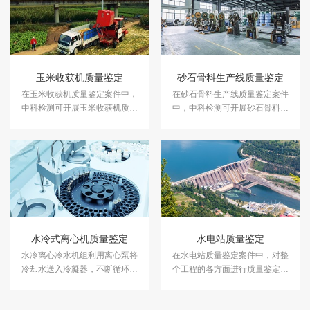
玉米收获机质量鉴定
砂石骨料生产线质量鉴定
在玉米收获机质量鉴定案件中，
在砂石骨料生产线质量鉴定案件
中科检测可开展玉米收获机质量
中，中科检测可开展砂石骨料生
鉴定服务。
产线质量鉴定服务。
水冷式离心机质量鉴定
水电站质量鉴定
水冷离心冷水机组利用离心泵将
在水电站质量鉴定案件中，对整
冷却水送入冷凝器，不断循环冷
个工程的各方面进行质量鉴定是
却设备，从而实现对设备的冷却
必不可少的环节。中科检测开展
保护。中科检测开展水冷式离心
水电站质量质量鉴定服务。