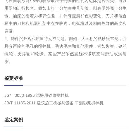
的表面喷涂能否均匀喷涂取决于壳体的柱孔内边际是否丢失。可以
用硬物进行检查。假如击打十分简略并且坠落，则表明外壳十分生
锈。油漆的附着力和弹性差，并伴有流痕和色彩变化。刀片和混合
桶中的刀片和机器机架中存在咬肉，电弧坑以及相同焊缝的高度和
宽度。
2、铸件的外观和质量特别成问题。例如，大面积的粘砂很常见，并
且有严峻的毛孔的搅拌机，毛边毛刺和其他零件，例如齿脊，钢丝
绳轮，支撑轮和轮缘。某些产品依然置疑不该填充润滑油或润滑
脂。
鉴定标准
JG/T 3033-1996 试验用砂浆搅拌机
JB/T 11185-2011 建筑施工机械与设备 干混砂浆搅拌机
鉴定案例