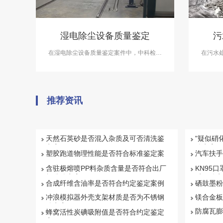
湿电除尘设备质量鉴定
污
在湿电除尘设备质量鉴定案件中，中科检测
在污水
可开展湿电除尘设备质量鉴定服务。
可开展
推荐资讯
天然石英砂是否混入杂质及可否清洗鉴
"疑似硝
定案例
鉴定案例
塑胶跑道物理性能是否符合标准鉴定案
汽车扶手
例
例
含驻极熔喷PP料杂质含量是否符合出厂
KN95口
标准鉴定案例
质量鉴定
合成纤维含油率是否符合约定鉴定案例
硒鼓墨粉
冲浪模拟器外壳支架材质是否为不锈钢
镁合金板
鉴定案例
防腐瓦膨
蜂窝活性炭碘吸附值是否符合约定鉴定
案例