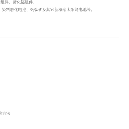
镓组件、碲化镉组件。
、染料敏化电池、钙钛矿及其它新概念太阳能电池等。
评价方法