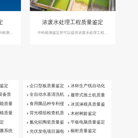
定
浓废水处理工程质量鉴定
科检测可
中科检测鉴定所可以提供浓废水处理工程质
务。
量鉴定服务，在产品设计分析、负荷分析和
产品质量分析等方面做出准确鉴定。
鉴定
企口型板质量鉴定
冰杯生产线自动化
设备质量鉴定
保设备质
全自动水基清洗机
履带式推土机质量
质量鉴定
鉴定
能质量
食用菌品种专利侵
冰淇淋模具质量鉴
权鉴定
定
格质量
背光模组检查机质
木材树龄鉴定
量鉴定
定
氮化铝陶瓷质量鉴
平板电脑质量鉴定
定
囊系统
橱柜质量鉴定
光伏发电项目漏电
原因鉴定