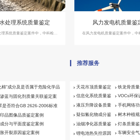
水处理系统质量鉴定
风力发电机质量鉴
处理系统质量鉴定案件中，中科检测
在风力发电机质量鉴定案件中，中
污水处理系统质量质量鉴定服务。
开展风力发电机质量鉴定服
推荐服务
化棉"成分及是否属于危险化学品
天花吊顶质量鉴定
铁龙骨质量
信息化系统质量鉴
VOCs环
渗蓝与固化剂质量关联鉴定案
定
量鉴定
液压升降设备质量
手机网络功
罩是否符合GB 2626-2006标准
鉴定
鉴定
案例
疑似氰化物成分鉴
树木种植规
印品图像品质鉴定案例
定
鉴定
成分与平面度鉴定案例
油烟净化器质量鉴
灯条质量鉴
定
胀开裂原因鉴定案例
车辆安全气
锂电池热失控原因
质量鉴定
鉴定