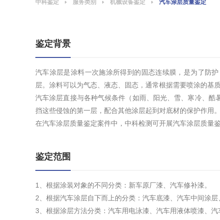
中科鉴定
服务类别
机械设备鉴定
汽车涂层质量鉴定
鉴定背景
汽车涂层是涂料一次施涂所得到的固态连续膜，是为了防护
层。涂料可以为气态、液态、固态，通常根据需要喷涂的基
汽车涂层直接与各种气候条件（如雨、阳光、雪、寒冷、酷
挡这些侵蚀的第一层，配合其他涂层起到对底材的保护作用
在汽车涂层质量鉴定案件中，中科检测可开展汽车涂层质量
鉴定范围
1、根据涂装对象的不同分类：新车原厂漆、汽车修补漆。
2、根据汽车涂层自下而上的分类：汽车底漆、汽车中间涂层
3、根据涂层方法分类：汽车用电泳漆、汽车用液体喷漆、汽