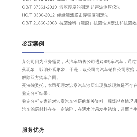
GB/T 37361-2019 漆膜厚度的测定 超声波测厚仪法
HG/T 3330-2012 绝缘漆漆膜击穿强度测定法
GB/T 21866-2008 抗菌涂料（漆膜）抗菌性测定法和抗菌
鉴定案例
某公司因为业务需要，从汽车销售公司进购8辆车汽车，通过
落现象，影响外观形象。于是，该公司向汽车销售公司索赔
解除双方购车合同。
受法院委托，本司受理对涉案汽车涂层出现脱落现象是否存在
鉴定分析结果：
鉴定分析专家组对涉案汽车涂层的相关资料、现场勘查情况
汽车涂层材料存在一定缺陷，在遇水时易发生锈蚀，进而产
服务优势