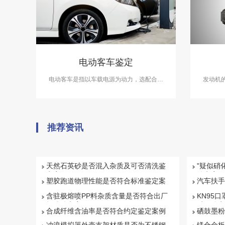
电动客车鉴定
​电动客车是指以车载电源为动力，选配合适
​发动
的车载蓄电池或电缆供电设备提供电能驱动
车发动
行驶的客车。中科检测可提供电动客车鉴定
油或天
服务。
体的膨
能。中
推荐资讯
天然石英砂是否混入杂质及可否清洗鉴
"疑似硝
定案例
鉴定案例
塑胶跑道物理性能是否符合标准鉴定案
汽车扶手
例
例
含驻极熔喷PP料杂质含量是否符合出厂
KN95口
标准鉴定案例
质量鉴定
合成纤维含油率是否符合约定鉴定案例
硒鼓墨粉