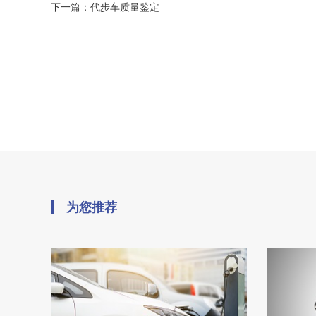
下一篇：
代步车质量鉴定
为您推荐