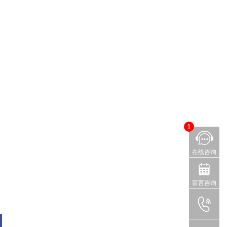
1
在线咨询
留言咨询