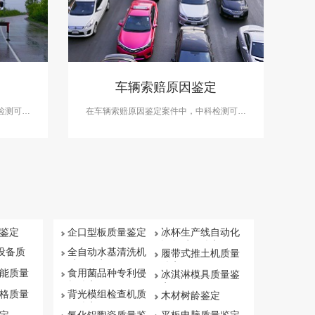
定
车辆索赔原因鉴定
检测可开
在车辆索赔原因鉴定案件中，中科检测可开
。
展车辆索赔原因鉴定服务。
鉴定
企口型板质量鉴定
冰杯生产线自动化
设备质量鉴定
保设备质
全自动水基清洗机
履带式推土机质量
质量鉴定
鉴定
能质量
食用菌品种专利侵
冰淇淋模具质量鉴
权鉴定
定
格质量
背光模组检查机质
木材树龄鉴定
量鉴定