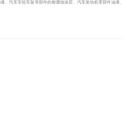
油漆、汽车车轮车架等部件的耐腐蚀涂层、汽车发动机零部件油漆、