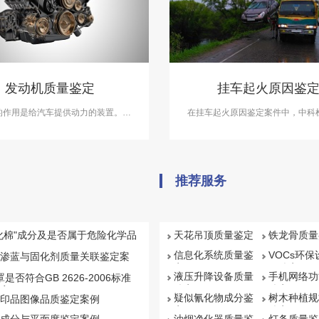
发动机质量鉴定
挂车起火原因鉴
机的作用是给汽车提供动力的装置。汽
在挂车起火原因鉴定案件中，中科
机是一种能量转换机制，即汽油、柴
展挂车起火原因鉴定服务
然气的热能，通过密封气缸中燃烧气
胀，推动活塞做功并将其转换为机械
科检测开展发动机质量鉴定服务。
推荐服务
化棉"成分及是否属于危险化学品
天花吊顶质量鉴定
铁龙骨质量
信息化系统质量鉴
VOCs环
渗蓝与固化剂质量关联鉴定案
定
量鉴定
液压升降设备质量
手机网络功
罩是否符合GB 2626-2006标准
鉴定
鉴定
案例
疑似氰化物成分鉴
树木种植规
印品图像品质鉴定案例
定
鉴定