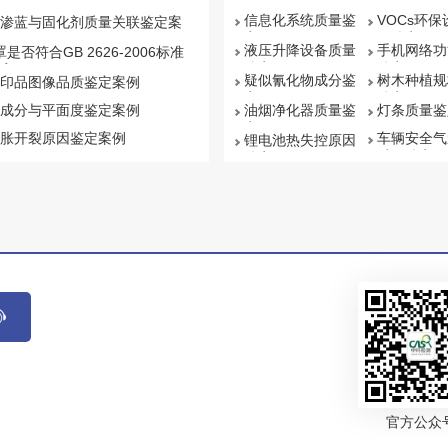
信息化系统质量鉴
VOCs环
渗蓝与固化剂质量关联鉴定案
定
量鉴定
液压升降设备质量
手机网络功
罩是否符合GB 2626-2006标准
鉴定
鉴定
案例
疑似氰化物成分鉴
树木种植规
印品图像品质鉴定案例
定
鉴定
成分与平面度鉴定案例
油烟净化器质量鉴
灯条质量鉴
定
胀开裂原因鉴定案例
车辆安全气
锂电池热失控原因
质量鉴定
鉴定
官方公众