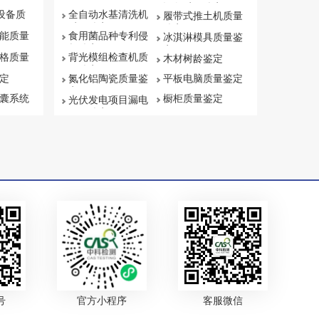
设备质量鉴定
保设备质
全自动水基清洗机
履带式推土机质量
质量鉴定
鉴定
能质量
食用菌品种专利侵
冰淇淋模具质量鉴
权鉴定
定
格质量
背光模组检查机质
木材树龄鉴定
量鉴定
定
氮化铝陶瓷质量鉴
平板电脑质量鉴定
定
囊系统
橱柜质量鉴定
光伏发电项目漏电
原因鉴定
号
官方小程序
客服微信