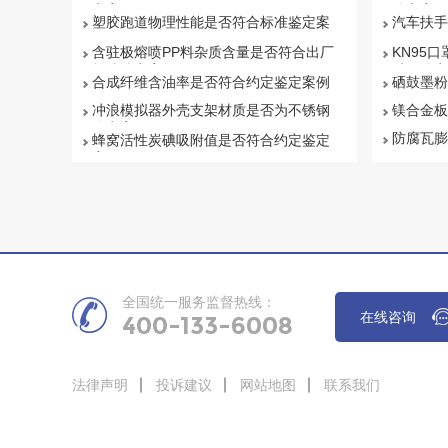
定案例
鉴定案例
塑胶跑道物理性能是否符合标准鉴定案
汽车扶手
例
例
含驻极熔喷PP料杂质含量是否符合出厂
KN95口
标准鉴定案例
质量鉴定
合成纤维含油率是否符合约定鉴定案例
硒鼓墨粉
冲浪模拟器外壳支架材质是否为不锈钢
镁合金板
鉴定案例
防腐瓦膨
蜂窝活性炭碘吸附值是否符合约定鉴定
案例
全国统一服务监督热线：
在线咨询
400-133-6008
法律声明
投诉建议
网站地图
联系我们