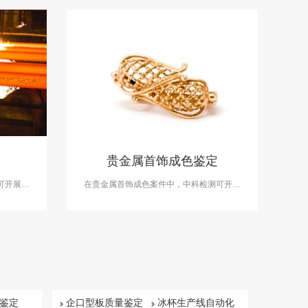
贵金属首饰成色鉴定
可开展钢
在贵金属首饰成色案件中，中科检测可开展
金、银和铂族金属（钌、铑、钯、锇、铱、
铂）等8种金属元素的贵金属首饰成色鉴定服
务。
鉴定
企口型板质量鉴定
冰杯生产线自动化