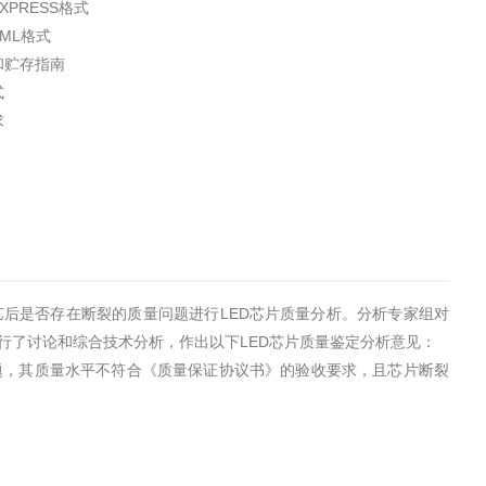
EXPRESS格式
XML格式
装和贮存指南
式
求
工艺后是否存在断裂的质量问题进行LED芯片质量分析。分析专家组对
进行了讨论和综合技术分析，作出以下LED芯片质量鉴定分析意见：
问题，其质量水平不符合《质量保证协议书》的验收要求，且芯片断裂