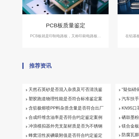
PCB板质量鉴定
​PCB板就是印制电路板，又称印刷电路板，
在铝基
是电子元器件电气连接的提供者。PCB板的
质量取决于电子元器件的质量。中科检测开
展PCB板质量鉴定服务，具备司法鉴定资质
能力。
推荐资讯
天然石英砂是否混入杂质及可否清洗鉴
"疑似硝
定案例
鉴定案例
塑胶跑道物理性能是否符合标准鉴定案
汽车扶手
例
例
含驻极熔喷PP料杂质含量是否符合出厂
KN95口
标准鉴定案例
质量鉴定
合成纤维含油率是否符合约定鉴定案例
硒鼓墨粉
冲浪模拟器外壳支架材质是否为不锈钢
镁合金板
鉴定案例
防腐瓦膨
蜂窝活性炭碘吸附值是否符合约定鉴定