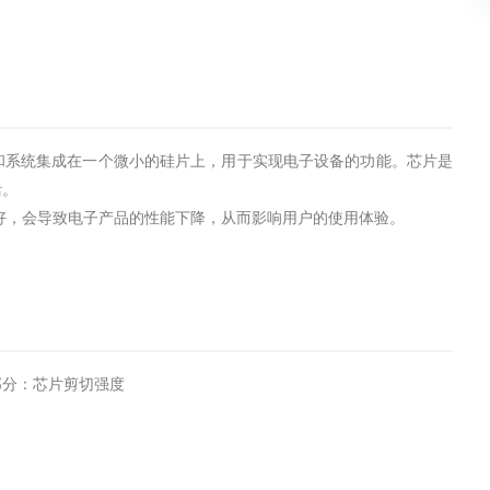
和系统集成在一个微小的硅片上，用于实现电子设备的功能。芯片是
活。
好，会导致电子产品的性能下降，从而影响用户的使用体验。
19部分：芯片剪切强度