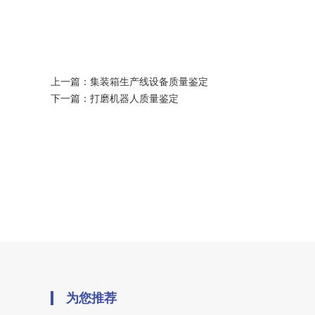
上一篇：
集装箱生产线设备质量鉴定
下一篇：
打磨机器人质量鉴定
为您推荐