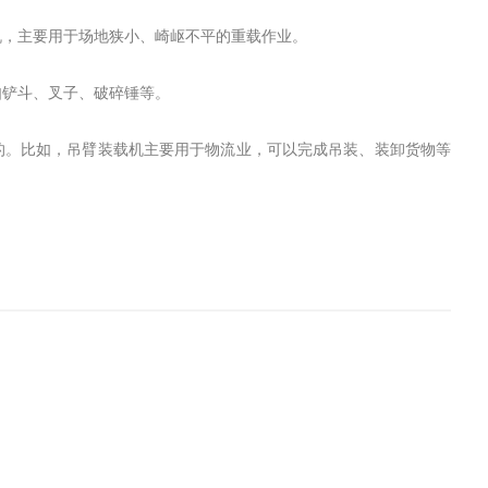
机，主要用于场地狭小、崎岖不平的重载作业。
如铲斗、叉子、破碎锤等。
的。比如，吊臂装载机主要用于物流业，可以完成吊装、装卸货物等