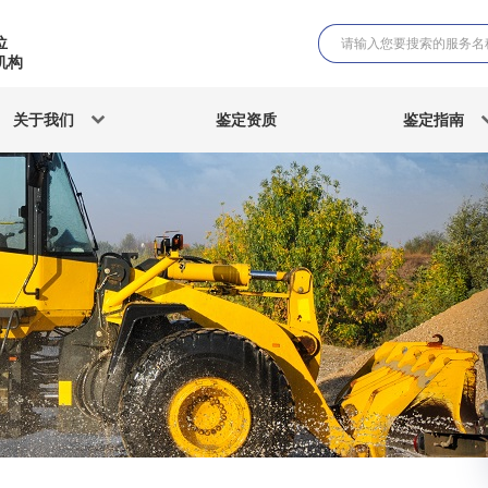
位
机构
关于我们
鉴定资质
鉴定指南