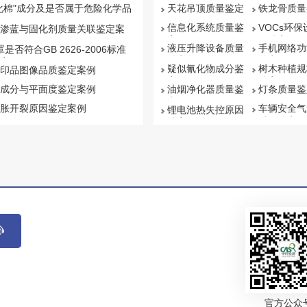
化棉"成分及是否属于危险化学品
天花吊顶质量鉴定
铁龙骨质量
信息化系统质量鉴
VOCs环
渗蓝与固化剂质量关联鉴定案
定
量鉴定
液压升降设备质量
手机网络功
罩是否符合GB 2626-2006标准
鉴定
鉴定
案例
疑似氰化物成分鉴
树木种植规
印品图像品质鉴定案例
定
鉴定
成分与平面度鉴定案例
油烟净化器质量鉴
灯条质量鉴
定
胀开裂原因鉴定案例
车辆安全气
锂电池热失控原因
质量鉴定
鉴定
官方公众