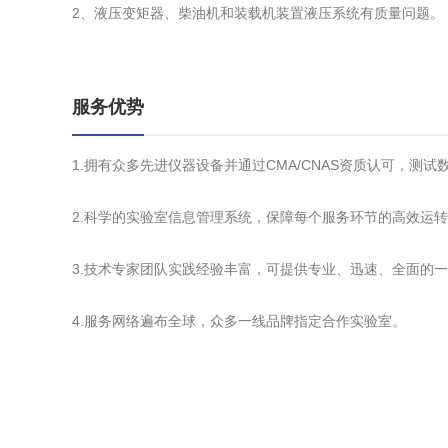
2、液压变矩器、柴油机和装载机装置液压系统有质量问题。
服务优势
1.拥有众多先进仪器设备并通过CMA/CNAS资质认可，测
2.科学的实验室信息管理系统，保障每个服务环节的高效运
3.技术专家团队实践经验丰富，可提供专业、迅速、全面的
4.服务网络遍布全球，众多一线品牌指定合作实验室。