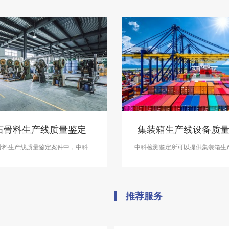
石骨料生产线质量鉴定
集装箱生产线设备质
骨料生产线质量鉴定案件中，中科检
中科检测鉴定所可以提供集装箱生
展砂石骨料生产线质量鉴定服务。
质量鉴定服务，在产品设计分析、
和产品质量分析等方面做出准确
推荐服务