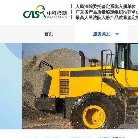
人民法院委托鉴定系统入册单位
广东省产品质量鉴定组织推荐单
最高人民法院入册产品质量鉴定
首页
服务类别