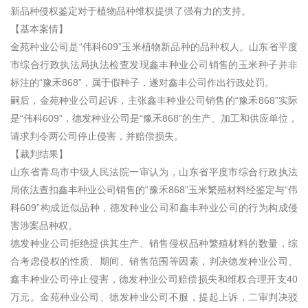
新品种侵权鉴定对于植物品种维权提供了强有力的支持。
【基本案情】
金苑种业公司是“伟科609”玉米植物新品种的品种权人。山东省平度
市综合行政执法局执法检查发现鑫丰种业公司销售的玉米种子并非
标注的“豫禾868”，属于假种子，遂对鑫丰公司作出行政处罚。
嗣后，金苑种业公司起诉，主张鑫丰种业公司销售的“豫禾868”实际
是“伟科609”，德发种业公司是“豫禾868”的生产、加工和供应单位，
请求判令两公司停止侵害，并赔偿损失。
【裁判结果】
山东省青岛市中级人民法院一审认为，山东省平度市综合行政执法
局依法查扣鑫丰种业公司销售的“豫禾868”玉米繁殖材料经鉴定与“伟
科609”构成近似品种，德发种业公司和鑫丰种业公司的行为构成侵
害涉案品种权。
德发种业公司拒绝提供其生产、销售侵权品种繁殖材料的数量，综
合考虑侵权的性质、期间、销售范围等因素，判决德发种业公司、
鑫丰种业公司停止侵害，德发种业公司赔偿损失和维权合理开支40
万元。金苑种业公司、德发种业公司不服，提起上诉，二审判决驳