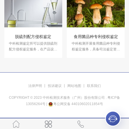
脱硫剂配方侵权鉴定
食用菌品种专利侵权鉴定
中科检测鉴定所可以提供脱硫剂
中科检测开展食用菌品种专利侵
配方侵权鉴定服务，在产品设计
权鉴定服务，具备司法鉴定资质
分析、产品商标分析和产品专利
能力。
分析等方面做出准确鉴定。
法律声明
投诉建议
网站地图
联系我们
COPYRIGHT © 2023 中科检测技术服务（广州）股份有限公司 .
粤ICP备
13056264号
|
粤公网安备 44010602011854号