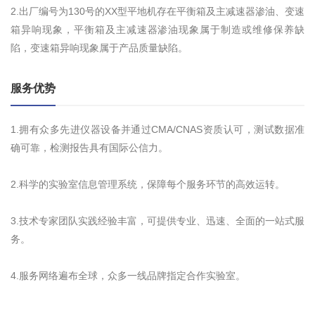
2.出厂编号为130号的XX型平地机存在平衡箱及主减速器渗油、变速
箱异响现象，平衡箱及主减速器渗油现象属于制造或维修保养缺
陷，变速箱异响现象属于产品质量缺陷。
服务优势
1.拥有众多先进仪器设备并通过CMA/CNAS资质认可，测试数据准
确可靠，检测报告具有国际公信力。
2.科学的实验室信息管理系统，保障每个服务环节的高效运转。
3.技术专家团队实践经验丰富，可提供专业、迅速、全面的一站式服
务。
4.服务网络遍布全球，众多一线品牌指定合作实验室。