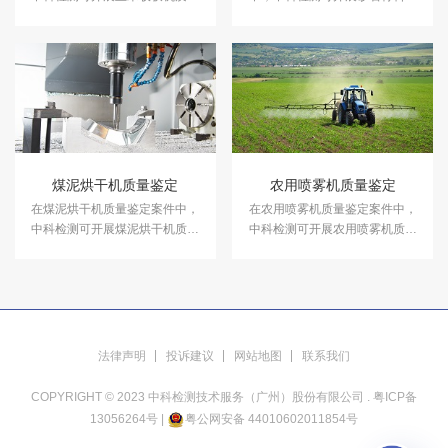
鉴定服务。
产线质量鉴定服务。
煤泥烘干机质量鉴定
农用喷雾机质量鉴定
在煤泥烘干机质量鉴定案件中，
在农用喷雾机质量鉴定案件中，
中科检测可开展煤泥烘干机质量
中科检测可开展农用喷雾机质量
鉴定服务。
鉴定服务。
法律声明
投诉建议
网站地图
联系我们
COPYRIGHT © 2023 中科检测技术服务（广州）股份有限公司 .
粤ICP备
13056264号
|
粤公网安备 44010602011854号