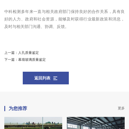
中科检测多年来一直与相关政府部门保持良好的合作关系，具有良
好的人力、政府和社会资源，能够及时获得行业最新政策和消息，
及时与相关部门沟通、协调、反馈。
上一篇：
人孔质量鉴定
下一篇：
幕墙玻璃质量鉴定
返回列表
为您推荐
更多