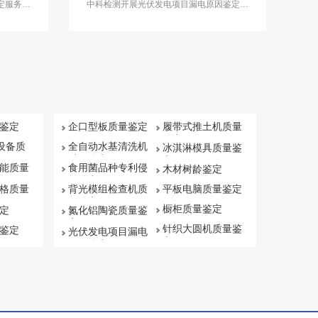
定服务，
中科检测开展光伏发电项目漏电原因鉴定服
务，具备司法鉴定资质能力。
鉴定
企口型板质量鉴定
履带式推土机质量
鉴定
保设备质
全自动水基清洗机
冰淇淋模具质量鉴
质量鉴定
定
能质量
食用菌品种专利侵
木材树龄鉴定
权鉴定
格质量
背光模组检查机质
平板电脑质量鉴定
量鉴定
橱柜质量鉴定
定
氮化铝陶瓷质量鉴
定
针织大圆机质量鉴
鉴定
光伏发电项目漏电
定
原因鉴定