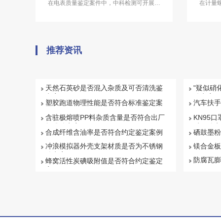
在电表质量鉴定案件中，中科检测可开展电
在计量
表质量鉴定服务。
推荐资讯
天然石英砂是否混入杂质及可否清洗鉴
"疑似硝
定案例
鉴定案例
塑胶跑道物理性能是否符合标准鉴定案
汽车扶手
例
例
含驻极熔喷PP料杂质含量是否符合出厂
KN95口
标准鉴定案例
质量鉴定
合成纤维含油率是否符合约定鉴定案例
硒鼓墨粉
冲浪模拟器外壳支架材质是否为不锈钢
镁合金板
鉴定案例
防腐瓦膨
蜂窝活性炭碘吸附值是否符合约定鉴定
案例