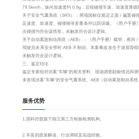
79.5km/h，纵向加速度约 0.9g，后续碰撞车速、加速度逐
关于安全气囊系统（SRS）：两项国标仅规定正面 / 偏置
足速度、加速度、碰撞物等多重条件以防误爆。《用户手册
次碰撞均符合该情形，未触发符合设计逻辑。
关于自动紧急制动系统（AEB）：《用户手册》载明，夜间 /
驾驶员未系安全带时 AEB 不制动。本案事故发生于凌晨昏暗
未触发符合设计逻辑。
三、鉴定结论
鉴定专家组对涉案“车辆”的相关资料、现场调查勘验情况和
未发现涉案“车辆”的安全气囊系统、AEB（自动紧急制动系
服务优势
1.国科控股旗下独立第三方检验检测机构。
2.丰富的政策解读、行业调研及实战经验。