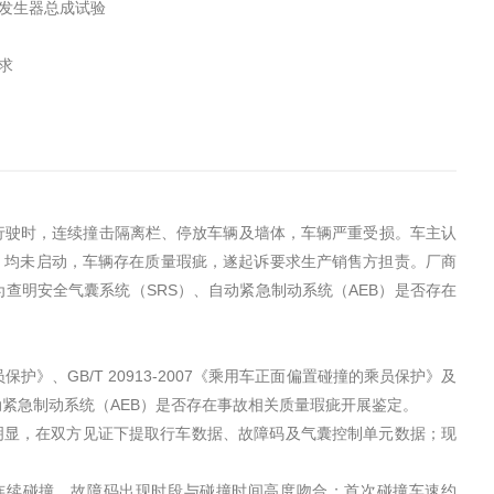
气体发生器总成试验
要求
行驶时，连续撞击隔离栏、停放车辆及墙体，车辆严重受损。车主认
B）均未启动，车辆存在质量瑕疵，遂起诉要求生产销售方担责。厂商
查明安全气囊系统（SRS）、自动紧急制动系统（AEB）是否存在
员保护》、GB/T 20913-2007《乘用车正面偏置碰撞的乘员保护》及
动紧急制动系统（AEB）是否存在事故相关质量瑕疵开展鉴定。
迹明显，在双方见证下提取行车数据、故障码及气囊控制单元数据；现
次连续碰撞，故障码出现时段与碰撞时间高度吻合；首次碰撞车速约