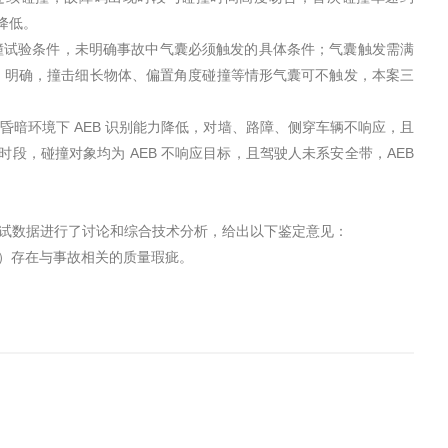
级降低。
碰撞试验条件，未明确事故中气囊必须触发的具体条件；气囊触发需满
》明确，撞击细长物体、偏置角度碰撞等情形气囊可不触发，本案三
 昏暗环境下 AEB 识别能力降低，对墙、路障、侧穿车辆不响应，且
时段，碰撞对象均为 AEB 不响应目标，且驾驶人未系安全带，AEB
测试数据进行了讨论和综合技术分析，给出以下鉴定意见：
统）存在与事故相关的质量瑕疵。