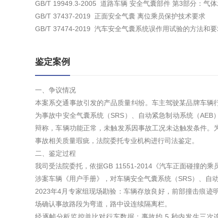
GB/T 19949.3-2005 道路车辆 安全气囊部件 第3部分：
GB/T 37437-2019 正面安全气囊 离位乘员保护技术要求
GB/T 37474-2019 汽车安全气囊系统误作用试验的方法和
鉴定案例
一、争议情况
本案系交通事故引发的产品质量纠纷。车主驾驶某品牌车辆
为事故中安全气囊系统（SRS）、自动紧急制动系统（AE
辩称，车辆功能正常，未触发系因事故工况未达触发条件。为
事故相关质量瑕疵，法院委托专业机构进行司法鉴定。
二、鉴定过程
我司受法院委托，依据GB 11551-2014《汽车正面碰撞的乘
涉案车辆《用户手册》，对车辆安全气囊系统（SRS）、自
2023年4月专家组现场勘验：车辆存放良好，前部撞击痕
场确认事故路段为弯道，路中设连续隔离栏。
经逐帧分析监控并比对行车数据：事故约 5 秒内发生三