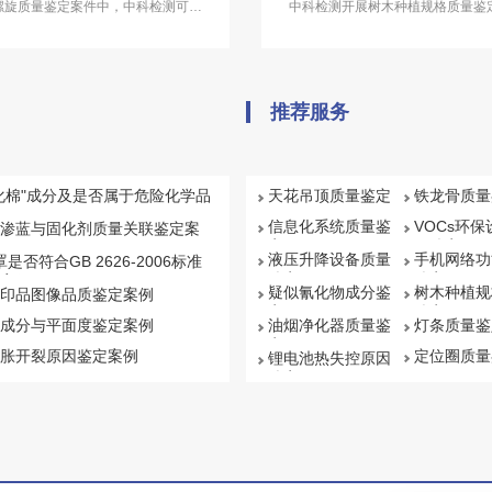
螺旋质量鉴定案件中，中科检测可开
中科检测开展树木种植规格质量鉴
展计量螺旋质量鉴定服务。
具备司法鉴定资质能力。
推荐服务
化棉"成分及是否属于危险化学品
天花吊顶质量鉴定
铁龙骨质量
信息化系统质量鉴
VOCs环
渗蓝与固化剂质量关联鉴定案
定
量鉴定
液压升降设备质量
手机网络功
罩是否符合GB 2626-2006标准
鉴定
鉴定
案例
疑似氰化物成分鉴
树木种植规
印品图像品质鉴定案例
定
鉴定
成分与平面度鉴定案例
油烟净化器质量鉴
灯条质量鉴
定
胀开裂原因鉴定案例
定位圈质量
锂电池热失控原因
鉴定