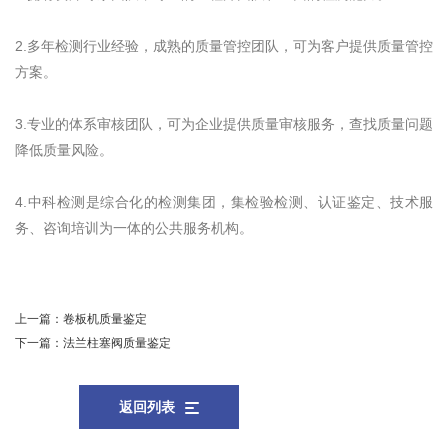
2.多年检测行业经验，成熟的质量管控团队，可为客户提供质量管控
方案。
3.专业的体系审核团队，可为企业提供质量审核服务，查找质量问题
降低质量风险。
4.中科检测是综合化的检测集团，集检验检测、认证鉴定、技术服
务、咨询培训为一体的公共服务机构。
上一篇：
卷板机质量鉴定
下一篇：
法兰柱塞阀质量鉴定
返回列表