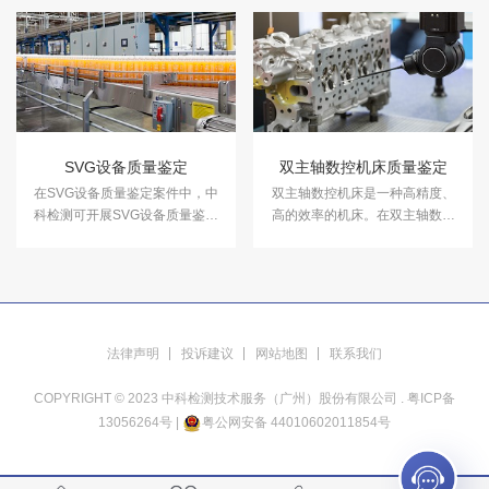
SVG设备质量鉴定
双主轴数控机床质量鉴定
在SVG设备质量鉴定案件中，中
​双主轴数控机床是一种高精度、
科检测可开展SVG设备质量鉴定
高的效率的机床。在双主轴数控
服务。
机床质量鉴定案件中，中科检测
可开展双主轴数控机床质量质量
鉴定服务。
法律声明
投诉建议
网站地图
联系我们
COPYRIGHT © 2023 中科检测技术服务（广州）股份有限公司 .
粤ICP备
13056264号
|
粤公网安备 44010602011854号