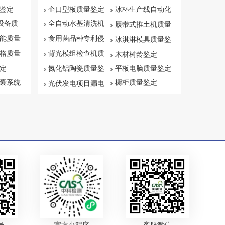
鉴定
企口型板质量鉴定
冰杯生产线自动化
设备质量鉴定
保设备质
全自动水基清洗机
履带式推土机质量
质量鉴定
鉴定
能质量
食用菌品种专利侵
冰淇淋模具质量鉴
权鉴定
定
格质量
背光模组检查机质
木材树龄鉴定
量鉴定
定
氮化铝陶瓷质量鉴
平板电脑质量鉴定
定
囊系统
橱柜质量鉴定
光伏发电项目漏电
原因鉴定