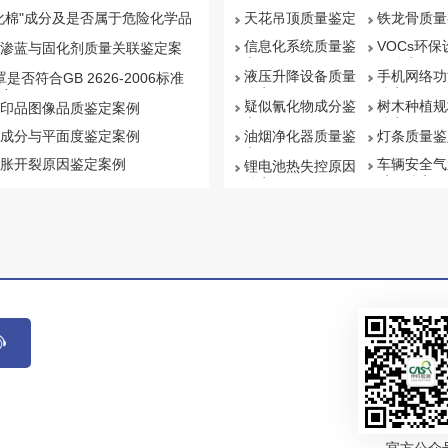
化棉"成分及是否属于危险化学品
天花吊顶质量鉴定
铁龙骨质量
信息化系统质量鉴
VOCs环
渗蓝与固化剂质量关联鉴定案
定
量鉴定
液压升降设备质量
手机网络功
罩是否符合GB 2626-2006标准
鉴定
鉴定
案例
疑似氰化物成分鉴
树木种植规
印品图像品质鉴定案例
定
鉴定
成分与平面度鉴定案例
油烟净化器质量鉴
灯条质量鉴
定
胀开裂原因鉴定案例
车辆安全气
锂电池热失控原因
质量鉴定
鉴定