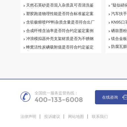
天然石英砂是否混入杂质及可否清洗鉴
"疑似硝
定案例
鉴定案例
塑胶跑道物理性能是否符合标准鉴定案
汽车扶手
例
例
含驻极熔喷PP料杂质含量是否符合出厂
KN95口
标准鉴定案例
质量鉴定
合成纤维含油率是否符合约定鉴定案例
硒鼓墨粉
冲浪模拟器外壳支架材质是否为不锈钢
镁合金板
鉴定案例
防腐瓦膨
蜂窝活性炭碘吸附值是否符合约定鉴定
案例
全国统一服务监督热线：
在线咨询
400-133-6008
法律声明
投诉建议
网站地图
联系我们