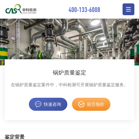
400-133-6008
锅炉质量鉴定
在锅炉质量鉴定案件中，中科检测可开展锅炉质量鉴定服务。
快速咨询
留言报价
鉴定背景