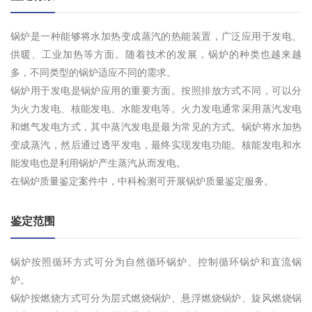
锅炉是一种能够将水加热变成蒸汽的热能装置，广泛应用于发电、
供暖、工业加热等方面。随着技术的发展，锅炉的种类也越来越
多，不同类型的锅炉适应不同的需求。
锅炉用于发电是锅炉应用的重要方面。按照排放方式不同，可以分
为火力发电、核能发电、水能发电等。火力发电通常采用蒸汽发电
和燃气发电方式，其中蒸汽发电是最为常见的方式。锅炉将水加热
变成蒸汽，然后通过透平发电，最终实现发电功能。核能发电和水
能发电也是利用锅炉产生蒸汽从而发电。
在锅炉质量鉴定案件中，中科检测可开展锅炉质量鉴定服务。
鉴定范围
锅炉按照循环方式可分为自然循环锅炉、控制循环锅炉和直流锅
炉。
锅炉按燃烧方式可分为层式燃烧锅炉、悬浮燃烧锅炉、旋风燃烧锅