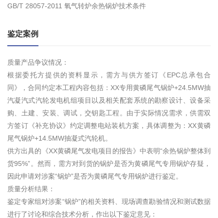
GB/T 28057-2011 氧气转炉余热锅炉技术条件
鉴定案例
质量产品争议情况：
根据委托方提供的资料显示，需方与供方签订《EPC总承包合
同》，合同约定本工程内容包括：XX专用黄磷尾气锅炉+24.5MW抽
汽凝汽式汽轮发电机组项目以及相关配套系统的勘察设计、设备采
购、土建、安装、调试，交钥匙工程。由于实际情况需求，供需双
方签订《补充协议》约定调整电站装机方案，具体调整为：XX黄磷
尾气锅炉+14.5MW抽凝式汽轮机。
供方出具的《XX黄磷尾气发电项目的报告》中表明“余热锅炉整体到
货95%”。然而，需方对到货的锅炉是否为黄磷尾气专用锅炉存疑，
因此申请对涉案“锅炉”是否为黄磷尾气专用锅炉进行鉴定。
质量分析结果：
鉴定专家组对涉案“锅炉”的相关资料、现场调查勘验情况和测试数据
进行了讨论和综合技术分析，作出以下鉴定意见：