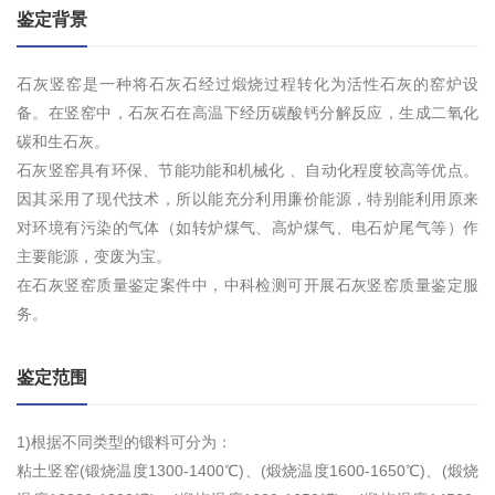
鉴定背景
石灰竖窑是一种将石灰石经过煅烧过程转化为活性石灰的窑炉设
备。在竖窑中，石灰石在高温下经历碳酸钙分解反应，生成二氧化
碳和生石灰。
石灰竖窑具有环保、节能功能和机械化 、自动化程度较高等优点。
因其采用了现代技术，所以能充分利用廉价能源，特别能利用原来
对环境有污染的气体（如转炉煤气、高炉煤气、电石炉尾气等）作
主要能源，变废为宝。
在石灰竖窑质量鉴定案件中，中科检测可开展石灰竖窑质量鉴定服
务。
鉴定范围
1)根据不同类型的锻料可分为：
粘土竖窑(锻烧温度1300-1400℃)、(煅烧温度1600-1650℃)、(煅烧