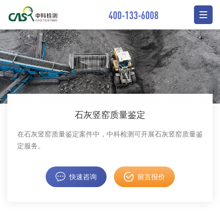
400-133-6008
石灰竖窑质量鉴定
在石灰竖窑质量鉴定案件中，中科检测可开展石灰竖窑质量鉴
定服务。
快速咨询
留言报价