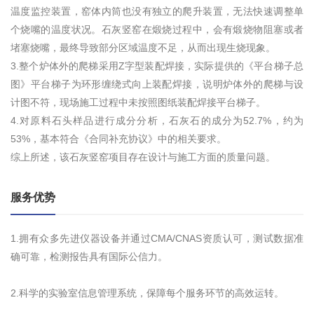
温度监控装置，窑体内筒也没有独立的爬升装置，无法快速调整单
个烧嘴的温度状况。石灰竖窑在煅烧过程中，会有煅烧物阻塞或者
堵塞烧嘴，最终导致部分区域温度不足，从而出现生烧现象。
3.整个炉体外的爬梯采用Z字型装配焊接，实际提供的《平台梯子总
图》平台梯子为环形缠绕式向上装配焊接，说明炉体外的爬梯与设
计图不符，现场施工过程中未按照图纸装配焊接平台梯子。
4.对原料石头样品进行成分分析，石灰石的成分为52.7%，约为
53%，基本符合《合同补充协议》中的相关要求。
综上所述，该石灰竖窑项目存在设计与施工方面的质量问题。
服务优势
1.拥有众多先进仪器设备并通过CMA/CNAS资质认可，测试数据准
确可靠，检测报告具有国际公信力。
2.科学的实验室信息管理系统，保障每个服务环节的高效运转。