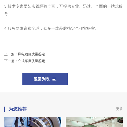
3.技术专家团队实践经验丰富，可提供专业、迅速、全面的一站式服
务。
4.服务网络遍布全球，众多一线品牌指定合作实验室。
上一篇：
风电项目质量鉴定
下一篇：
立式车床质量鉴定
返回列表
为您推荐
更多