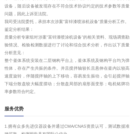
设备，随后设备被发现存在不符合技术协议约定的技术参数等质量
问题，因此上诉至法院。
我司受法院委托，承担本次涉案“富锌漆喷涂机设备”质量分析工作。
鉴定分析结果：
质量分析专家组对涉案“富锌漆喷涂机设备”的相关资料、现场调查勘
验情况、检验检测数据进行了讨论和综合技术分析，作出以下质量
分析意见：
整个釜体系统安装在二层钢构平台上，釜体系统及钢构平台均为弹
性体，存在产生共振的条件。并且搅拌轴较长且悬伸在釜内以较高
速度旋转，伴随搅拌轴的上下移动，容易发生振动，会引起搅拌轴
下端分散盘较大幅度摆动；分散盘局部的扇形面变形；电机铭牌功
率参数符合约定。
服务优势
1.拥有众多先进仪器设备并通过CMA/CNAS资质认可，测试数据准