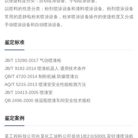
以便捷程度分类：自动喷涂设备、手动喷涂设备。
以喷料的性质分类：粉剂喷涂设备和漆料喷涂设备。粉剂喷涂设备
常用的是静电粉末喷涂设备，粉末喷涂设备操作的便捷程度又分成
手动喷涂设备和自动喷涂设备。
鉴定标准
JB/T 13280-2017 气动喷漆枪
JB/T 9182-2014 喷漆机器人 通用技术条件
QB/T 4720-2014 制鞋机械 防爆喷漆台
AQ/T 5215-2013 喷漆室安全性能检测方法
JB/T 10413-2005 喷漆室
QB 2496-2000 保温瓶喷漆车间安全技术规程
鉴定案例
某工程科技公司向某化工涂料公司提供1批2台5000L富锌漆喷涂机