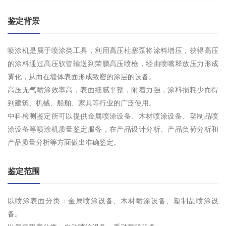
鉴定背景
喷涂机是属于喷涂类工具，利用高压柱塞泵将涂料增压，获得高压
的涂料通过高压软管输送到荣鹏高压喷枪，经由喷嘴释放压力形成
雾化，从而在墙体表面形成致密的涂层的设备。
高压无气喷涂效率高，表面细腻平整，附着力强，涂料损耗少而得
到建筑、机械、船舶、家具等行业的广泛使用。
中科检测鉴定所可以提供金属喷涂设备、木材喷涂设备、塑制品喷
涂设备等喷涂机质量鉴定服务，在产品设计分析、产品负荷分析和
产品质量分析等方面做出准确鉴定。
鉴定范围
以喷涂表面分类：金属喷涂设备、木材喷涂设备、塑制品喷涂设
备。