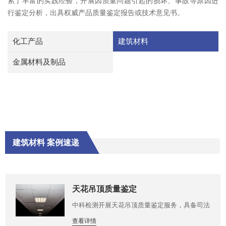
累了丰富的实践经验，开展因质量问题引起的损坏、事故等原因进
行鉴定分析，出具权威产品质量鉴定报告或技术意见书。
化工产品
建筑材料
金属材料及制品
建筑材料 案例速递
天花吊顶质量鉴定
中科检测开展天花吊顶质量鉴定服务，具备司法鉴定
查看详情