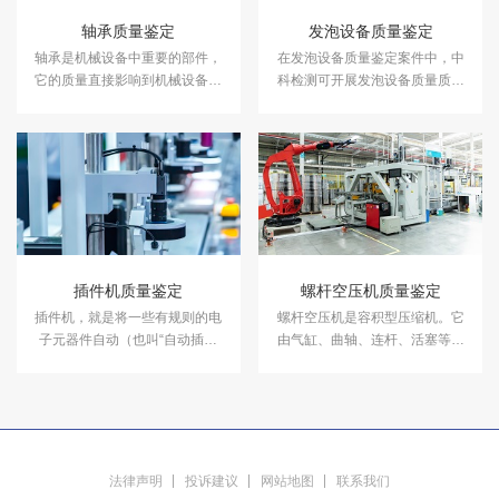
轴承质量鉴定
发泡设备质量鉴定
轴承是机械设备中重要的部件，
在发泡设备质量鉴定案件中，中
它的质量直接影响到机械设备的
科检测可开展发泡设备质量质量
使用寿命和效率。在轴承质量鉴
鉴定服务。
定案件中，中科检测可开展轴承
质量鉴定服务。
插件机质量鉴定
螺杆空压机质量鉴定
插件机，就是将一些有规则的电
螺杆空压机是容积型压缩机。它
子元器件自动（也叫“自动插件
由气缸、曲轴、连杆、活塞等零
机”）标准地插装在印制电路板导
件组成。工作时，电动机驱动皮
电通孔内的机械设备。中科检测
带和皮带轮，通过三角带使活塞
开展插件机质量鉴定服务。
在缸内作往复运动（两行程）。
中科检测开展螺杆空压机质量鉴
定服务。
法律声明
投诉建议
网站地图
联系我们