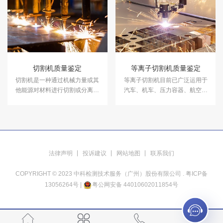
质量鉴定服务。
切割机质量鉴定
等离子切割机质量鉴定
切割机是一种通过机械力量或其
等离子切割机目前已广泛运用于
他能源对材料进行切割或分离的
汽车、机车、压力容器、航空航
机械设备，广泛应用于工业生
天、核工业、造船、钢结构等各
产、建筑施工、汽车制造、木材
行各业。在等离子切割机质量鉴
加工等领域。在切割机质量鉴定
定案件中，中科检测可开展等离
案件中，中科检测可开展切割机
子切割机质量鉴定服务。
质量鉴定服务。
法律声明
投诉建议
网站地图
联系我们
COPYRIGHT © 2023 中科检测技术服务（广州）股份有限公司 .
粤ICP备
13056264号
|
粤公网安备 44010602011854号