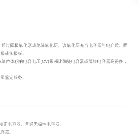
，通过阳极氧化形成绝缘氧化层。该氧化层充当电容器的电介质。固
阴极或负极板。
单位体积的电容电压(CV)乘积比陶瓷电容器或薄膜电容器高得多，
质量鉴定服务。
。
校正电容器、普通无极性电容器。
电容器。