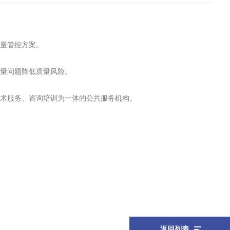
质量管控方案。
质量问题降低质量风险。
技术服务、咨询培训为一体的公共服务机构。
返回列表