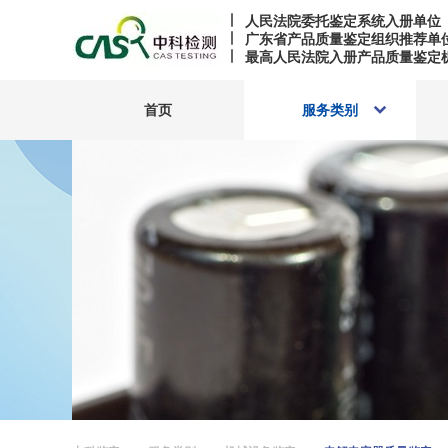
人民法院委托鉴定系统入册单位
广东省产品质量鉴定组织推荐单
最高人民法院入册产品质量鉴定
首页
服务类别