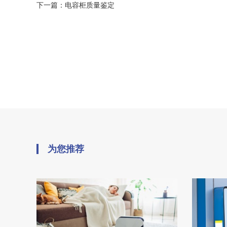
下一篇：
电容柜质量鉴定
为您推荐