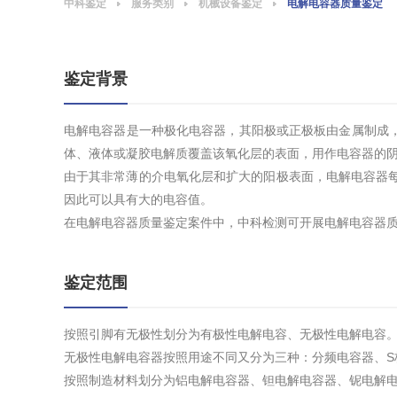
中科鉴定
服务类别
机械设备鉴定
电解电容器质量鉴定
鉴定背景
电解电容器是一种极化电容器，其阳极或正极板由金属制成
体、液体或凝胶电解质覆盖该氧化层的表面，用作电容器的
由于其非常薄的介电氧化层和扩大的阳极表面，电解电容器每
因此可以具有大的电容值。
在电解电容器质量鉴定案件中，中科检测可开展电解电容器
鉴定范围
按照引脚有无极性划分为有极性电解电容、无极性电解电容
无极性电解电容器按照用途不同又分为三种：分频电容器、S
按照制造材料划分为铝电解电容器、钽电解电容器、铌电解