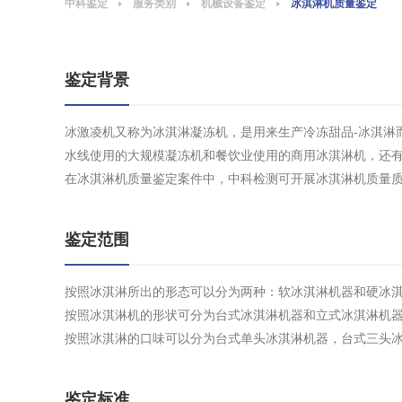
中科鉴定
服务类别
机械设备鉴定
冰淇淋机质量鉴定
鉴定背景
冰激凌机又称为冰淇淋凝冻机，是用来生产冷冻甜品-冰淇淋
水线使用的大规模凝冻机和餐饮业使用的商用冰淇淋机，还
在冰淇淋机质量鉴定案件中，中科检测可开展冰淇淋机质量
鉴定范围
按照冰淇淋所出的形态可以分为两种：软冰淇淋机器和硬冰
按照冰淇淋机的形状可分为台式冰淇淋机器和立式冰淇淋机
按照冰淇淋的口味可以分为台式单头冰淇淋机器，台式三头
鉴定标准