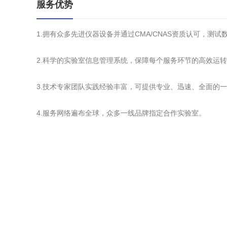
服务优势
1.拥有众多先进仪器设备并通过CMA/CNAS资质认可，测
2.科学的实验室信息管理系统，保障每个服务环节的高效运
3.技术专家团队实践经验丰富，可提供专业、迅速、全面的
4.服务网络遍布全球，众多一线品牌指定合作实验室。