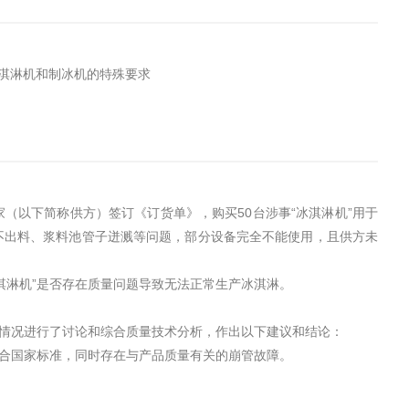
具、冰淇淋机和制冰机的特殊要求
（以下简称供方）签订《订货单》，购买50台涉事“冰淇淋机”用于
不出料、浆料池管子迸溅等问题，部分设备完全不能使用，且供方未
淇淋机”是否存在质量问题导致无法正常生产冰淇淋。
验情况进行了讨论和综合质量技术分析，作出以下建议和结论：
符合国家标准，同时存在与产品质量有关的崩管故障。