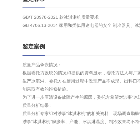
GB/T 20978-2021 软冰淇淋机质量要求
GB 4706.13-2014 家用和类似用途电器的安全 制冷器
鉴定案例
质量产品争议情况：
根据委托方反映的情况和提供的资料显示，委托方法人与厂家
生产冰淇淋。委托方在使用过程中发现产品不成形、出料口
能采取有效的维修措施。
为了进一步厘清设备故障产生的原因，委托方希望对涉事“冰
质量分析结果：
质量分析专家组对涉事“冰淇淋机”的相关资料、现场调查勘
涉事“冰淇淋机”膨胀率、产能、冰淇淋温度、制冷效果均不