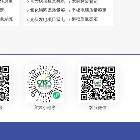
格质量
背光模组检查机质
木材树龄鉴定
量鉴定
定
氮化铝陶瓷质量鉴
平板电脑质量鉴定
定
囊系统
橱柜质量鉴定
光伏发电项目漏电
原因鉴定
号
官方小程序
客服微信