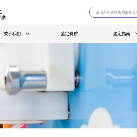
位
机构
关于我们
鉴定资质
鉴定指南