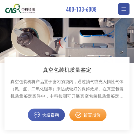
400-133-6008
真空包装机质量鉴定
真空包装机将产品置于密闭的袋内，通过抽气或充入惰性气体
（氮、氩、二氧化碳等）来达成较好的保鲜效果。在真空包装
机质量鉴定案件中，中科检测可开展真空包装机质量鉴定服
务。
快速咨询
留言报价