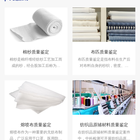
棉纱质量鉴定
布匹质量鉴定
棉纱是棉纤维经纺纱工艺加工而
布匹质量鉴定是指布料在生产后
成的纱，经合股加工后称为棉
对布料自身的纱织，密度、克
线。 根据纺纱的不同工艺,可分为
重、颜色、厚度、还有后整理进
普梳纱和精梳纱。 ​中科检测可提
行检查。如：面料过胶、面料的
供棉纱质量鉴定服务。
防泼水、防静电等等。
熔喷布质量鉴定
纺织品原辅材料质量鉴定
熔喷布作为一种重要的无纺布制
在纺织品原辅材料质量鉴定案件
品，广泛应用于口罩、医用防护
中，中科检测可开展纺织品原辅