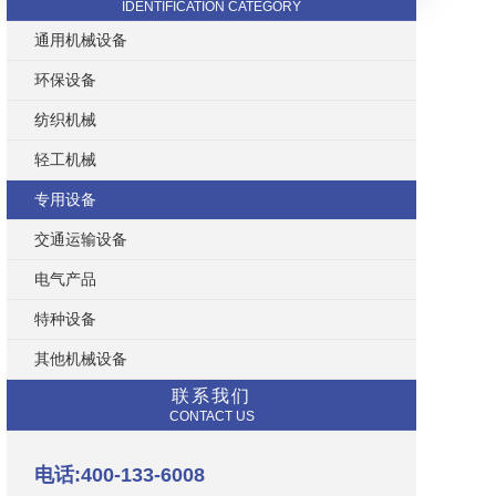
IDENTIFICATION CATEGORY
通用机械设备
环保设备
纺织机械
轻工机械
专用设备
交通运输设备
电气产品
特种设备
其他机械设备
联系我们
CONTACT US
电话:400-133-6008