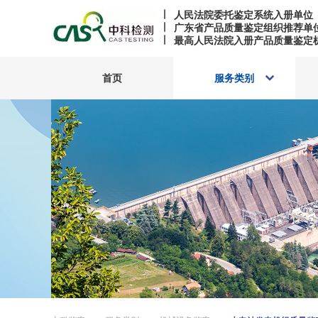
人民法院委托鉴定系统入册单位
广东省产品质量鉴定组织推荐单
最高人民法院入册产品质量鉴定
首页
服务类别