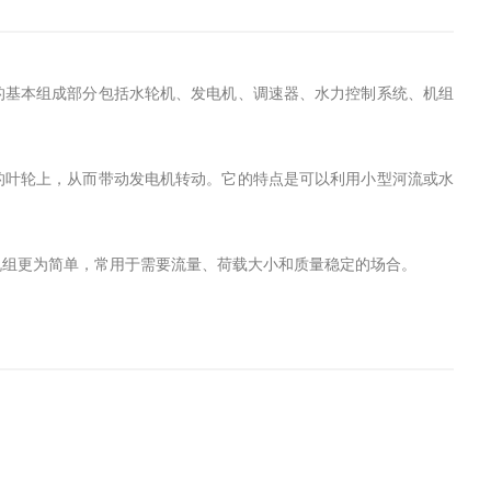
的基本组成部分包括水轮机、发电机、调速器、水力控制系统、机组
的叶轮上，从而带动发电机转动。它的特点是可以利用小型河流或水
机组更为简单，常用于需要流量、荷载大小和质量稳定的场合。