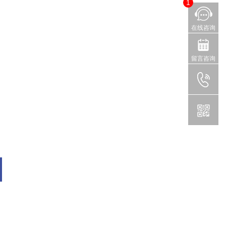
1
在线咨询
留言咨询