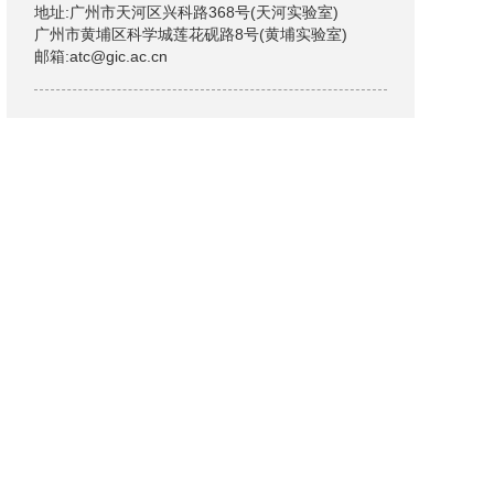
地址:广州市天河区兴科路368号(天河实验室)
广州市黄埔区科学城莲花砚路8号(黄埔实验室)
邮箱:atc@gic.ac.cn