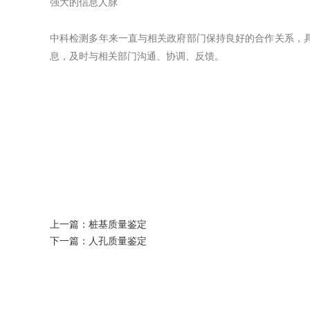
强大的信息人脉
中科检测多年来一直与相关政府部门保持良好的合作关系，
息，及时与相关部门沟通、协调、反馈。
上一篇：
桩基质量鉴定
下一篇：
人孔质量鉴定