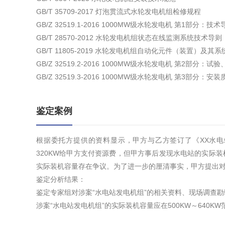
GB/T 35709-2017 灯泡贯流式水轮发电机组检修规程
GB/Z 32519.1-2016 1000MW级水轮发电机 第1部分：技术
GB/T 28570-2012 水轮发电机组状态在线监测系统技术导则
GB/T 11805-2019 水轮发电机组自动化元件（装置）及其
GB/Z 32519.2-2016 1000MW级水轮发电机 第2部分：
GB/Z 32519.3-2016 1000MW级水轮发电机 第3部分：
鉴定案例
根据委托方提供的资料显示，甲方与乙方签订了《XX水电
320KW给甲方支付资源费，但甲方事后发现水电站的实际装机
实际装机容量存在争议。为了进一步的厘清事实，甲方提出对
鉴定分析结果：
鉴定专家组对涉案“水电站发电机组”的相关资料、现场调查
涉案“水电站发电机组”的实际装机容量应在500KW～640KW