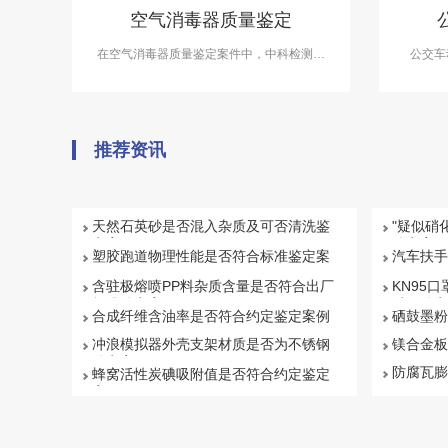
空气消毒器质量鉴定
在空气消毒器质量鉴定案件中，中科检测可
公交车
开展空气消毒器质量鉴定服务。
一，其
要。中
推荐资讯
天然石英砂是否混入杂质及可否清洗鉴
"疑似硝
定案例
鉴定案例
塑胶跑道物理性能是否符合标准鉴定案
汽车扶手
例
例
含驻极熔喷PP料杂质含量是否符合出厂
KN95口
标准鉴定案例
质量鉴定
合成纤维含油率是否符合约定鉴定案例
硒鼓墨粉
冲浪模拟器外壳支架材质是否为不锈钢
镁合金板
鉴定案例
防腐瓦膨
蜂窝活性炭碘吸附值是否符合约定鉴定
案例