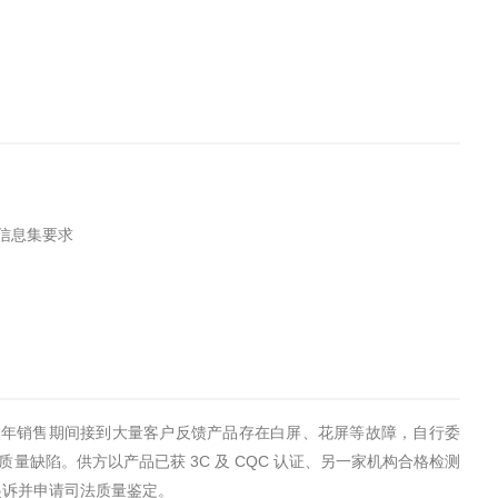
信信息集要求
17 年销售期间接到大量客户反馈产品存在白屏、花屏等故障，自行委
质量缺陷。供方以产品已获 3C 及 CQC 认证、另一家机构合格检测
起诉并申请司法质量鉴定。