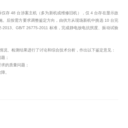
存 48 台涉案主机（多为新机或维修旧机），仅 4 台存在显示故
施。后按需方要求调整鉴定方向，由供方从现场新机中挑选 10 台完
2013、GB/T 26775-2011 标准，完成静电放电抗扰度、振动试验
验情况、检测结果进行了讨论和综合技术分析，作出以下鉴定意见：
问题；
要求的质量问题；
故障。