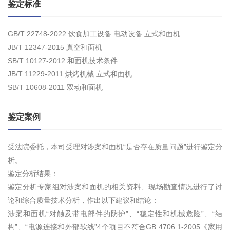
鉴定标准
GB/T 22748-2022 饮食加工设备 电动设备 立式和面机
JB/T 12347-2015 真空和面机
SB/T 10127-2012 和面机技术条件
JB/T 11229-2011 烘烤机械 立式和面机
SB/T 10608-2011 双动和面机
鉴定案例
受法院委托，本司受理对涉案和面机“是否存在质量问题”进行鉴定分
析。
鉴定分析结果：
鉴定分析专家组对涉案和面机的相关资料、现场勘查情况进行了讨
论和综合质量技术分析，作出以下建议和结论：
涉案和面机“对触及带电部件的防护”、“稳定性和机械危险”、“结
构”、“电源连接和外部软线”4个项目不符合GB 4706.1-2005《家用