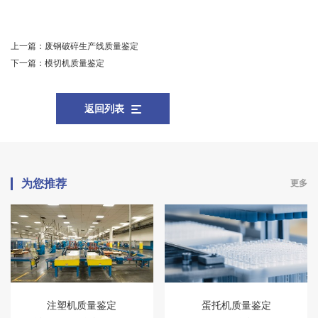
上一篇：
废钢破碎生产线质量鉴定
下一篇：
模切机质量鉴定
返回列表
为您推荐
更多
注塑机质量鉴定
蛋托机质量鉴定