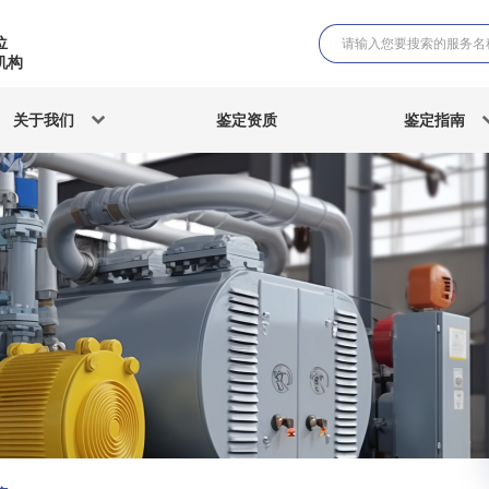
位
机构
关于我们
鉴定资质
鉴定指南