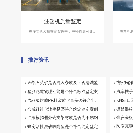
注塑机质量鉴定
在注塑机质量鉴定案件中，中科检测可开展
在蛋托
注塑机质量鉴定服务。
推荐资讯
天然石英砂是否混入杂质及可否清洗鉴
"疑似硝
定案例
鉴定案例
塑胶跑道物理性能是否符合标准鉴定案
汽车扶手
例
例
含驻极熔喷PP料杂质含量是否符合出厂
KN95口
标准鉴定案例
质量鉴定
合成纤维含油率是否符合约定鉴定案例
硒鼓墨粉
冲浪模拟器外壳支架材质是否为不锈钢
镁合金板
鉴定案例
防腐瓦膨
蜂窝活性炭碘吸附值是否符合约定鉴定
案例