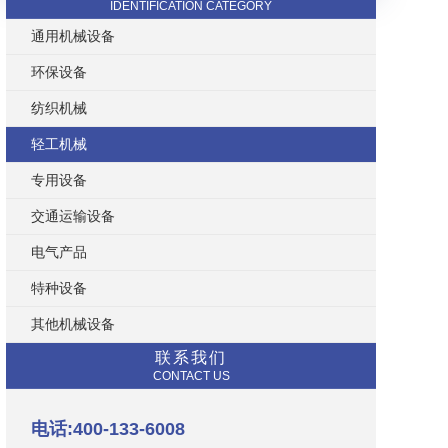
IDENTIFICATION CATEGORY
通用机械设备
环保设备
纺织机械
轻工机械
专用设备
交通运输设备
电气产品
特种设备
其他机械设备
联系我们
CONTACT US
电话:400-133-6008