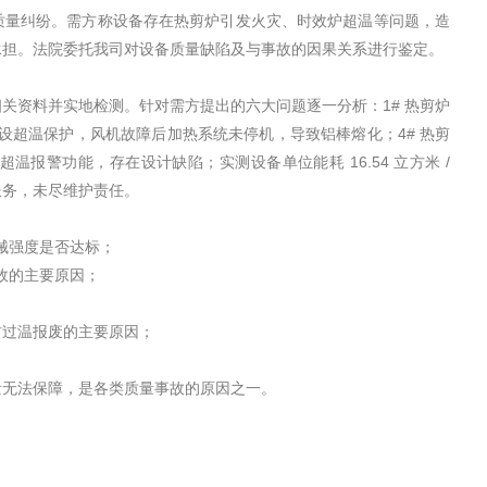
质量纠纷。需方称设备存在热剪炉引发火灾、时效炉超温等问题，造
承担。法院委托我司对设备质量缺陷及与事故的因果关系进行鉴定。
关资料并实地检测。针对需方提出的六大问题逐一分析：1# 热剪炉
设超温保护，风机故障后加热系统未停机，导致铝棒熔化；4# 热剪
报警功能，存在设计缺陷；实测设备单位能耗 16.54 立方米 /
服务，未尽维护责任。
械强度是否达标；
故的主要原因；
材过温报废的主要原因；
量无法保障，是各类质量事故的原因之一。