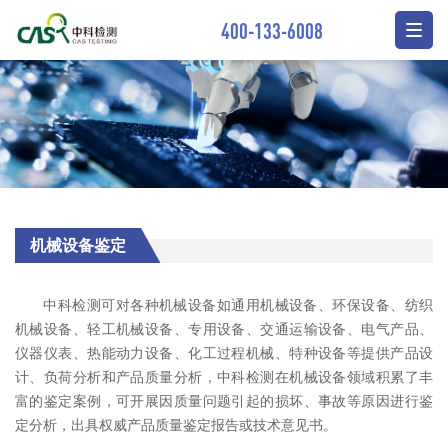
400-133-6008
机械设备鉴定
中科检测可对各种机械设备如通用机械设备、环保设备、纺织
机械设备、轻工机械设备、专用设备、交通运输设备、电气产品、
仪器仪表、热能动力设备、化工过程机械、特种设备等提供产品设
计、负荷分析和产品质量分析，中科检测在机械设备领域积累了丰
富的鉴定案例，可开展因质量问题引起的损坏、事故等原因进行鉴
定分析，出具权威产品质量鉴定报告或技术意见书。