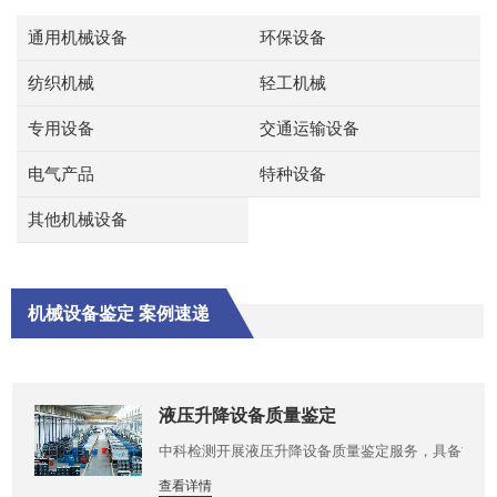
通用机械设备
环保设备
纺织机械
轻工机械
专用设备
交通运输设备
电气产品
特种设备
其他机械设备
机械设备鉴定 案例速递
液压升降设备质量鉴定
中科检测开展液压升降设备质量鉴定服务，具备司法
查看详情