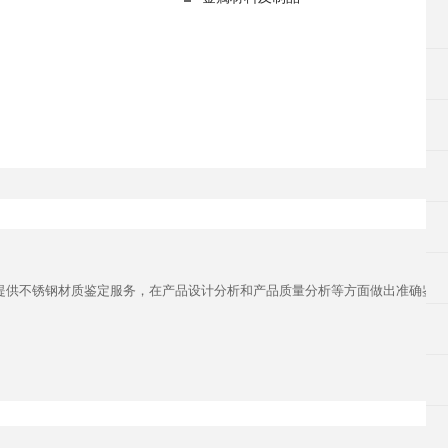
提供不锈钢材质鉴定服务，在产品设计分析和产品质量分析等方面做出准确鉴定