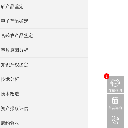
矿产品鉴定
电子产品鉴定
食药农产品鉴定
事故原因分析
知识产权鉴定
1
技术分析
。
在线咨询
技术改造
留言咨询
资产报废评估
履约验收