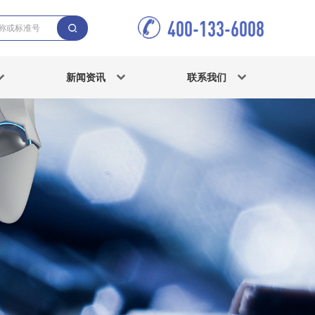
400-133-6008
新闻资讯
联系我们