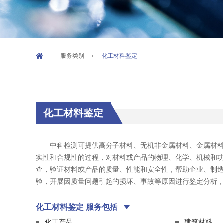
服务类别
化工材料鉴定
化工材料鉴定
中科检测可提供高分子材料、无机非金属材料、金属材料
实性和合规性的过程，对材料或产品的物理、化学、机械和
查，验证材料或产品的质量、性能和安全性，帮助企业、制
验，开展因质量问题引起的损坏、事故等原因进行鉴定分析
化工材料鉴定 服务包括
化工产品
建筑材料