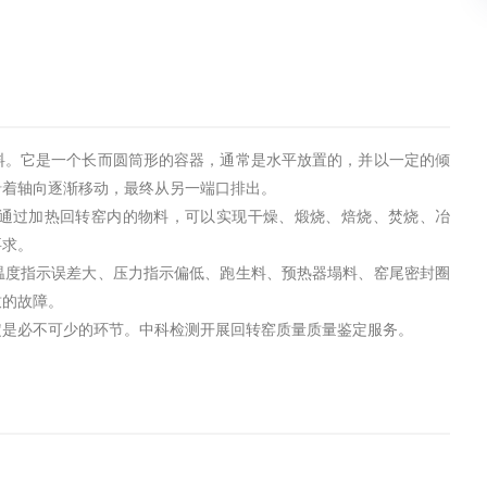
料。它是一个长而圆筒形的容器，通常是水平放置的，并以一定的倾
沿着轴向逐渐移动，最终从另一端口排出。
通过加热回转窑内的物料，可以实现干燥、煅烧、焙烧、焚烧、冶
要求。
温度指示误差大、压力指示偏低、跑生料、预热器塌料、窑尾密封圈
致的故障。
定是必不可少的环节。中科检测开展回转窑质量质量鉴定服务。