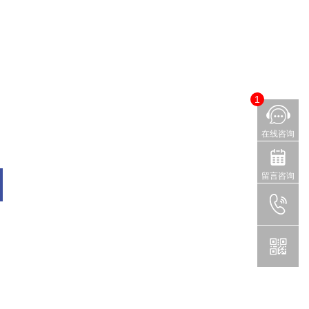
1
在线咨询
留言咨询