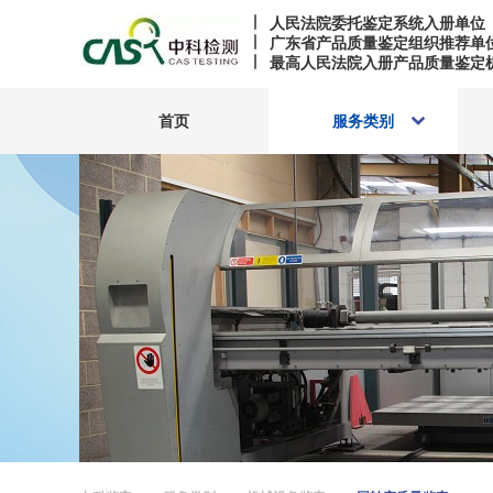
人民法院委托鉴定系统入册单位
广东省产品质量鉴定组织推荐单
最高人民法院入册产品质量鉴定
首页
服务类别