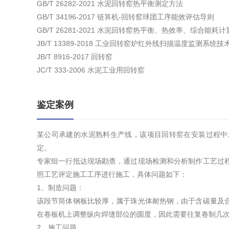
GB/T 26282-2021 水泥回转窑热平衡测定方法
GB/T 34196-2017 链箅机-回转窑球团工序能效评估导则
GB/T 26281-2021 水泥回转窑热平衡、热效率、综合能耗
JB/T 13389-2018 工业回转窑炉红外线扫描温度监测系统技
JB/T 8916-2017 回转窑
JC/T 333-2006 水泥工业用回转窑
鉴定案例
某公司承建的水泥熟料生产线，该项目回转窑在安装过程中
定。
专家组一行抵达现场勘查，通过现场检测和分析制作工艺过
照工艺评定施工工序进行施工，具体问题如下：
1、制造问题：
该段节筒体钢板比较厚，属于珠光体耐热钢，由于含碳量及
在卷板机上调整纵向焊缝部位的圆度，因此需要往复卷制几
2、施工问题