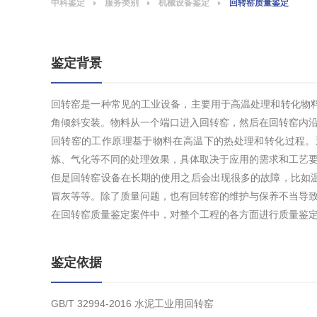
中科鉴定
服务类别
机械设备鉴定
回转窑质量鉴定
鉴定背景
回转窑是一种常见的工业设备，主要用于高温处理和转化物
角倾斜安装。物料从一个端口进入回转窑，然后在回转窑内
回转窑的工作原理基于物料在高温下的热处理和转化过程。
炼、气化等不同的处理效果，具体取决于应用的需求和工艺
但是回转窑设备在长期的使用之后会出现很多的故障，比如
冒灰等等。除了质量问题，也有回转窑的维护与保养不当导
在回转窑质量鉴定案件中，对整个工程的各方面进行质量鉴
鉴定依据
GB/T 32994-2016 水泥工业用回转窑