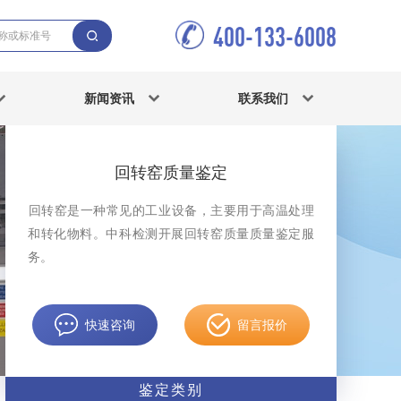
400-133-6008
新闻资讯
联系我们
回转窑质量鉴定
​回转窑是一种常见的工业设备，主要用于高温处理
和转化物料。中科检测开展回转窑质量质量鉴定服
务。
快速咨询
留言报价
鉴定类别