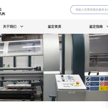
位
机构
关于我们
鉴定资质
鉴定指南