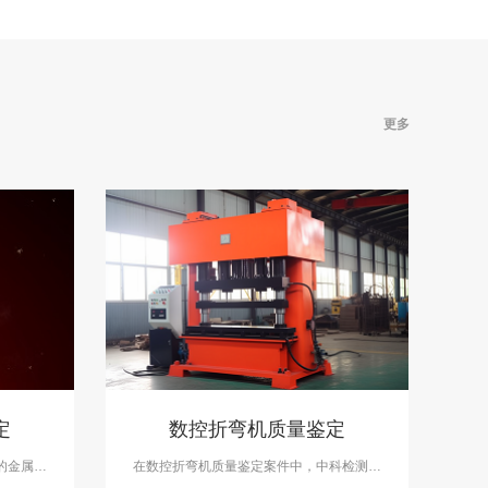
更多
定
数控折弯机质量鉴定
的金属片
在数控折弯机质量鉴定案件中，中科检测可