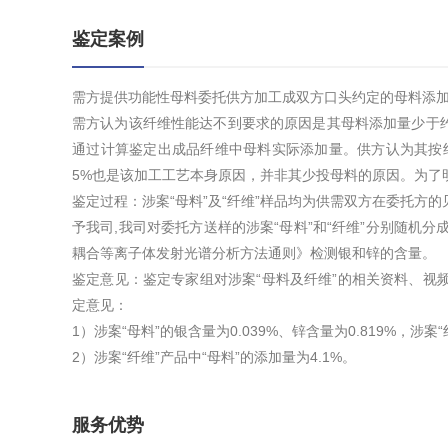
鉴定案例
需方提供功能性母料委托供方加工成双方口头约定的母料添加
需方认为该纤维性能达不到要求的原因是其母料添加量少于约定
通过计算鉴定出成品纤维中母料实际添加量。供方认为其按
5%也是该加工工艺本身原因，并非其少投母料的原因。为了明
鉴定过程：涉案“母料”及“纤维”样品均为供需双方在委托方
予我司,我司对委托方送样的涉案“母料”和“纤维”分别随机分成5份
耦合等离子体发射光谱分析方法通则》检测银和锌的含量。
鉴定意见：鉴定专家组对涉案“母料及纤维”的相关资料、视
定意见：
1）涉案“母料”的银含量为0.039%、锌含量为0.819%，涉案“
2）涉案“纤维”产品中“母料”的添加量为4.1%。
服务优势