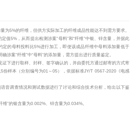
量为5%的纤维，但供方实际加工的纤维成品性能达不到需方要求。
值5%，从而提出检测涉案“母料”和“纤维”中银、锌含量，并据此
约定的母料投料比5%进行加工，即使该成品纤维中母料添加量低于
确涉案“纤维”中“母料”的添加量，需方提出进行质量鉴定。
的见证下进行取样、封样、签字确认的，并由委托方通过邮寄的方式寄
样本（分别编号为01～05），依据标准JY/T 0567-2020《电感
频语音调查情况和测试数据进行了讨论和综合技术分析，给出以下鉴
纤维”的银含量为0.002%、锌含量为0.034%。