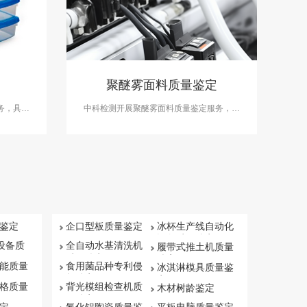
定
聚醚雾面料质量鉴定
务，具备
中科检测开展聚醚雾面料质量鉴定服务，具
备司法鉴定资质能力。
鉴定
企口型板质量鉴定
冰杯生产线自动化
设备质量鉴定
保设备质
全自动水基清洗机
履带式推土机质量
质量鉴定
鉴定
能质量
食用菌品种专利侵
冰淇淋模具质量鉴
权鉴定
定
格质量
背光模组检查机质
木材树龄鉴定
量鉴定