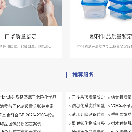
口罩质量鉴定
塑料制品质量鉴
含医用口罩、保暖口罩、防颗粒口
中科检测开展塑料制品质量鉴定服
通无纺布口罩等几个大类。每个种类
司法鉴定资质能力。
有不同标准的多种口罩。目前最高等
医用防护口罩。中科检测可提供口罩
质量鉴定服务。
推荐服务
化棉"成分及是否属于危险化学品
天花吊顶质量鉴定
铁龙骨质量
信息化系统质量鉴
VOCs环
渗蓝与固化剂质量关联鉴定案
定
量鉴定
液压升降设备质量
手机网络功
罩是否符合GB 2626-2006标准
鉴定
鉴定
案例
疑似氰化物成分鉴
树木种植规
印品图像品质鉴定案例
定
鉴定