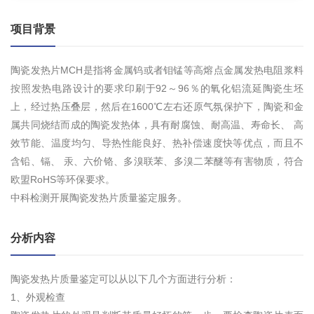
项目背景
陶瓷发热片MCH是指将金属钨或者钼锰等高熔点金属发热电阻浆料
按照发热电路设计的要求印刷于92～96％的氧化铝流延陶瓷生坯
上，经过热压叠层，然后在1600℃左右还原气氛保护下，陶瓷和金
属共同烧结而成的陶瓷发热体，具有耐腐蚀、耐高温、寿命长、 高
效节能、温度均匀、导热性能良好、热补偿速度快等优点，而且不
含铅、镉、 汞、六价铬、多溴联苯、多溴二苯醚等有害物质，符合
欧盟RoHS等环保要求。
中科检测开展陶瓷发热片质量鉴定服务。
分析内容
陶瓷发热片质量鉴定可以从以下几个方面进行分析：
1、外观检查