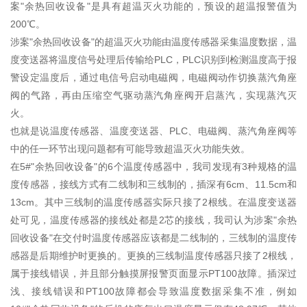
案"余热回收设备"是具有超温灭火功能的，预设的超温报警值为
200℃。
涉案"余热回收设备"的超温灭火功能由温度传感器采集温度数据，温
度变送器将温度信号处理后传输给PLC，PLC识别到检测温度高于报
警设定温度后，通过电信号启动电磁阀，电磁阀动作切换蒸汽角座
阀的气路，再由压缩空气驱动蒸汽角座阀开启蒸汽，实现蒸汽灭
火。
也就是说温度传感器、温度变送器、PLC、电磁阀、蒸汽角座阀等
中的任一环节出现问题都有可能导致超温灭火功能失效。
在5#"余热回收设备"的6个温度传感器中，我司发现有3种规格的温
度传感器，接线方式有二线制和三线制的，插深有6cm、11.5cm和
13cm。其中三线制的温度传感器实际只接了2根线。在温度变送器
处可见，温度传感器的接线处都是2芯的接线，我司认为涉案"余热
回收设备"在交付时温度传感器应该都是二线制的，三线制的温度传
感器是后期维护时更换的。更换的三线制温度传感器只接了2根线，
属于接线错误，并且部分触摸屏报警页面显示PT100故障。插深过
浅、接线错误和PT100故障都会导致温度数据采集不准，例如