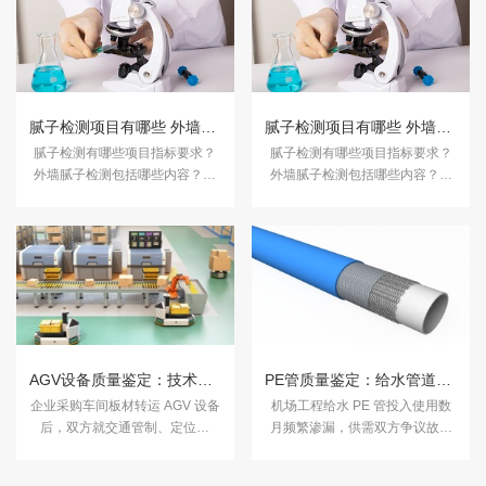
腻子检测项目有哪些 外墙腻子检测哪些内容
腻子检测项目有哪些 外墙腻子检测哪些内容
腻子检测有哪些项目指标要求？
腻子检测有哪些项目指标要求？
外墙腻子检测包括哪些内容？下
外墙腻子检测包括哪些内容？下
面跟着中科检测小编来了解。
面跟着中科检测小编来了解。
AGV设备质量鉴定：技术协议符合性的科学判定
PE管质量鉴定：给水管道漏水的责任界定
企业采购车间板材转运 AGV 设备
机场工程给水 PE 管投入使用数
后，双方就交通管制、定位精
月频繁渗漏，供需双方争议故障
度、续航节拍等性能是否达标产
源于管材本身缺陷还是施工不规
生争议。中科认证依据购销合
范。中科认证依据 GB/T