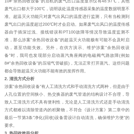
10#"余热回收设备"的后机的废气出口温度显示仅有48.97℃，其他
废气出口都大于100℃，说明该处温度传感器采集的温度数据明显不
准。超温灭火功能只对废气出风口的温度进行监测，只有当检测到
废气出口的温度超过200℃时才会启动。如果废气出风口的温度传感
器由于插深过浅、接线错误和PT100故障等情况导致温度监测不
准，那么涉案"余热回收设备"的超温灭火功能极有可能不会及时启
动，甚至功能失效。另外，在供方演示、维护涉案"余热回收设
备"时，我司也发现部分启动蒸汽角座阀的电磁阀气路故障(例如
8#"余热回收设备"的压缩气管破损)，无法正常打开蒸汽。这些问题
都会导致超温灭火功能不能有效的发挥作用。
2. 清洗方式分析
涉案"余热回收设备"有人工清洗方式和手动清洗方式两种，但是由于
人孔位置的空间狭小、热交换器的废气管道的结构设计不合理，导
致人工清洗方式不具有便利性，无论是人工清洗方式还是手动清洗
方式都难以清除管道内的积聚物，不符合《设计方案》第二章中的
最后一节第3条"净化(回收)设备需设计自动清洗，确保维护方便"的
要求。
3. 热回收效益分析