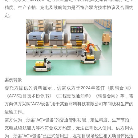
精度、生产节拍、充电及续航能力是否符合双方技术协议及合同约
定。
案例背景
委托方提供的资料显示，供需双方于2024年签订《购销合同》
《AGV项目技术协议书》《工程更改通知单》《销售合同》等，需
方向供方采购"AGV设备"用于某新材料科技有限公司车间板材生产的
运输工作。
需方认为，涉案"AGV设备"的交通管制功能、定位精度、生产节拍、
充电及续航能力等不符合双方约定，无法正常投入使用。供方则认
为，涉案"AGV设备"已正式使用过，在项目现场经过相关项目评比活