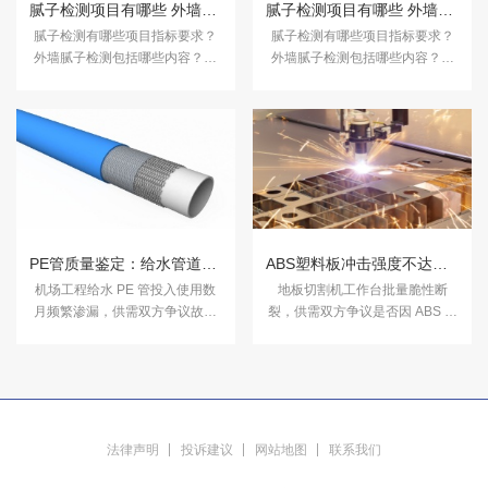
腻子检测项目有哪些 外墙腻子检测哪些内容
腻子检测项目有哪些 外墙腻子检测哪些内容
腻子检测有哪些项目指标要求？
腻子检测有哪些项目指标要求？
外墙腻子检测包括哪些内容？下
外墙腻子检测包括哪些内容？下
面跟着中科检测小编来了解。
面跟着中科检测小编来了解。
PE管质量鉴定：给水管道漏水的责任界定
ABS塑料板冲击强度不达标鉴定案例
机场工程给水 PE 管投入使用数
地板切割机工作台批量脆性断
月频繁渗漏，供需双方争议故障
裂，供需双方争议是否因 ABS 板
源于管材本身缺陷还是施工不规
材偷料降质导致。中科认证依据
范。中科认证依据 GB/T
GB/T 10009-1988 标准，通过新
13663.2-2018 标准，在双方见证
旧批次对比检测、IZOD 冲击强度
下现场挖掘取样，开展红外光
试验、材质成分分析，证实涉案
谱、裂解色谱、DSC 材质分析与
板材冲击强度不足标准一半、较
静液压强度第三方检测，确认管
合格批次大幅退化，是设备工作
法律声明
投诉建议
网站地图
联系我们
材为无再生料纯 PE 原料，静液
台断裂的直接主因，微量碳酸钙
压强度可达 1MPa，为给排水管
无法判定为诱因，为塑料板材质