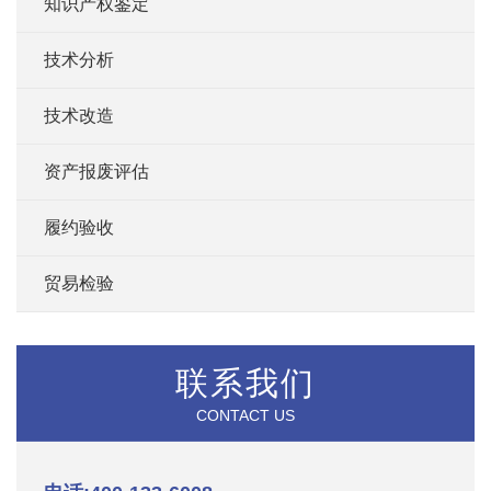
知识产权鉴定
技术分析
技术改造
资产报废评估
履约验收
贸易检验
联系我们
CONTACT US