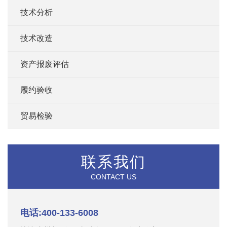
技术分析
技术改造
资产报废评估
履约验收
贸易检验
联系我们
CONTACT US
电话:400-133-6008