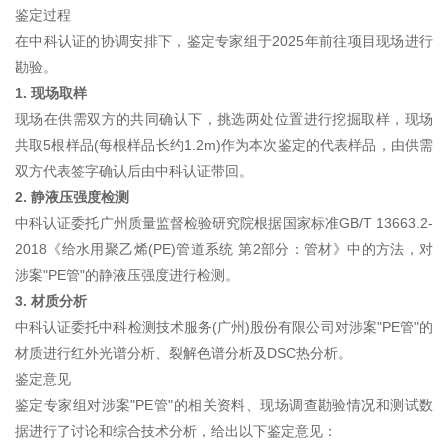
鉴定过程
在中科认证的协调安排下，鉴定专家组于2025年前往项目现场进行
勘验。
1. 现场取样
现场在供需双方的共同确认下，挑选两处位置进行挖掘取样，现场
共取5根样品(每根样品长约1.2m)作为本次鉴定的代表样品，由供需
双方代表签字确认后由中科认证带回。
2. 静液压强度检测
中科认证委托广州质量监督检验研究院根据国家标准GB/T 13663.2-
2018《给水用聚乙烯(PE)管道系统 第2部分：管材》中的方法，对
涉案"PE管"的静液压强度进行检测。
3. 材质分析
中科认证委托中科检测技术服务(广州)股份有限公司对涉案"PE管"的
材质进行红外光谱分析、裂解色谱分析及DSC热分析。
鉴定意见
鉴定专家组对涉案"PE管"的相关资料、现场调查勘验情况和测试数
据进行了讨论和综合技术分析，给出以下鉴定意见：