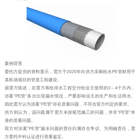
案例背景
委托方提供的资料显示，需方于2025年向供方采购给水PE管材用于
某机场项目的管道工程建设。
据需方陈述，在需方将给排水工程交付给业主使用的3～4个月内，
涉案"PE管"多次出现漏水情况，严重影响业主的生产和生活用水。
因此需方认为涉案"PE管"存在质量问题，不符合双方约定的要求。
供方则认为，该问题属于需方未按规范施工的问题，并非"PE管"本
身的质量问题。
双方对涉案"PE管"漏水问题的责任归属存在争议。为明确责任，需
方委托中科认证进行质量鉴定。